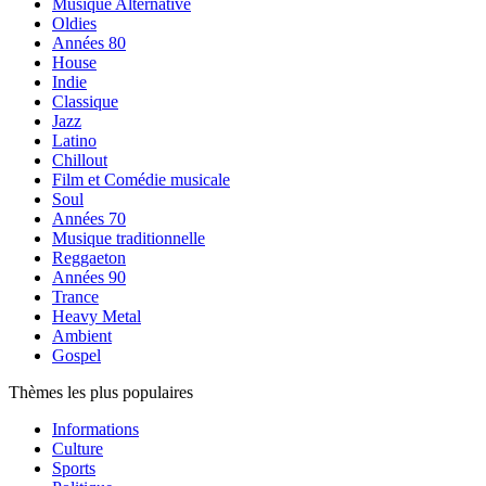
Musique Alternative
Oldies
Années 80
House
Indie
Classique
Jazz
Latino
Chillout
Film et Comédie musicale
Soul
Années 70
Musique traditionnelle
Reggaeton
Années 90
Trance
Heavy Metal
Ambient
Gospel
Thèmes les plus populaires
Informations
Culture
Sports