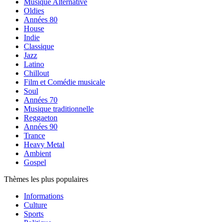
Musique Alternative
Oldies
Années 80
House
Indie
Classique
Jazz
Latino
Chillout
Film et Comédie musicale
Soul
Années 70
Musique traditionnelle
Reggaeton
Années 90
Trance
Heavy Metal
Ambient
Gospel
Thèmes les plus populaires
Informations
Culture
Sports