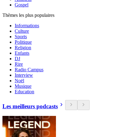
Gospel
Thèmes les plus populaires
Informations
Culture
Sports
Politique
Religion
Enfants
DJ
Rire
Radio Campus
Interview
Noël
Musique
Education
Les meilleurs podcasts