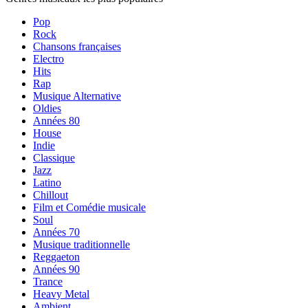
Pop
Rock
Chansons françaises
Electro
Hits
Rap
Musique Alternative
Oldies
Années 80
House
Indie
Classique
Jazz
Latino
Chillout
Film et Comédie musicale
Soul
Années 70
Musique traditionnelle
Reggaeton
Années 90
Trance
Heavy Metal
Ambient