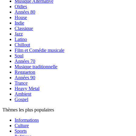
Musique Alternative
Oldies
Années 80
House
Indie
Classique
Jazz
Latino
Chillout
Film et Comédie musicale
Soul
Années 70
Musique traditionnelle
Reggaeton
Années 90
Trance
Heavy Metal
Ambient
Gospel
Thèmes les plus populaires
Informations
Culture
Sports