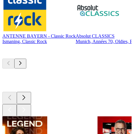
ANTENNE BAYERN - Classic Rock
Absolut CLASSICS
Ismaning, Classic Rock
Munich, Années 70, Oldies, P
Les meilleurs
podcasts
Les meilleurs
podcasts
Les meilleurs
podcasts