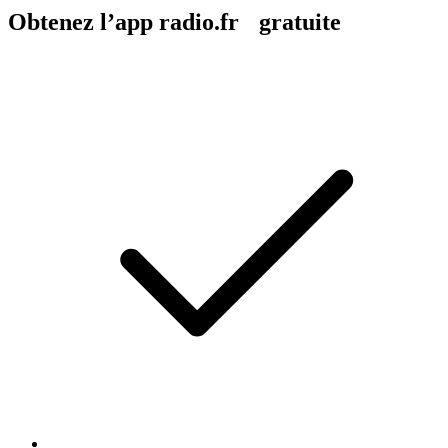
Obtenez l’app radio.fr gratuite