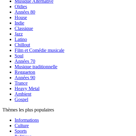
Musique Alternative
Oldies
Années 80
House
Indie
Classique
Jazz
Latino
Chillout
Film et Comédie musicale
Soul
Années 70
Musique traditionnelle
Reggaeton
Années 90
Trance
Heavy Metal
Ambient
Gospel
Thèmes les plus populaires
Informations
Culture
Sports