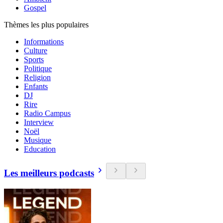
Gospel
Thèmes les plus populaires
Informations
Culture
Sports
Politique
Religion
Enfants
DJ
Rire
Radio Campus
Interview
Noël
Musique
Education
Les meilleurs podcasts