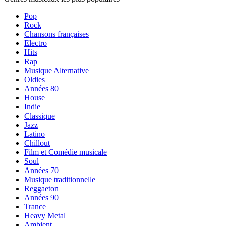
Pop
Rock
Chansons françaises
Electro
Hits
Rap
Musique Alternative
Oldies
Années 80
House
Indie
Classique
Jazz
Latino
Chillout
Film et Comédie musicale
Soul
Années 70
Musique traditionnelle
Reggaeton
Années 90
Trance
Heavy Metal
Ambient