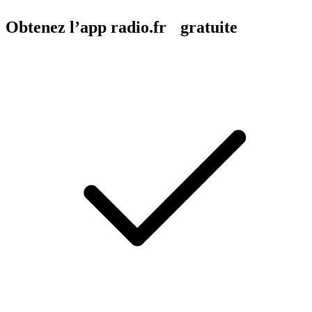
Obtenez l’app radio.fr gratuite