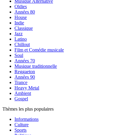
Musique Alternative
Oldies
Années 80
House
Indie
Classique
Jazz
Latino
Chillout
Film et Comédie musicale
Soul
Années 70
Musique traditionnelle
Reggaeton
Années 90
Trance
Heavy Metal
Ambient
Gospel
Thèmes les plus populaires
Informations
Culture
Sports