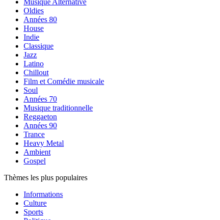
Musique Alternative
Oldies
Années 80
House
Indie
Classique
Jazz
Latino
Chillout
Film et Comédie musicale
Soul
Années 70
Musique traditionnelle
Reggaeton
Années 90
Trance
Heavy Metal
Ambient
Gospel
Thèmes les plus populaires
Informations
Culture
Sports