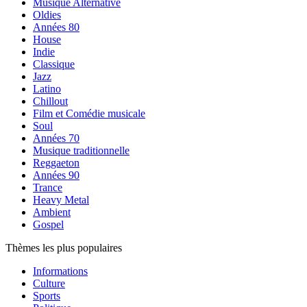
Musique Alternative
Oldies
Années 80
House
Indie
Classique
Jazz
Latino
Chillout
Film et Comédie musicale
Soul
Années 70
Musique traditionnelle
Reggaeton
Années 90
Trance
Heavy Metal
Ambient
Gospel
Thèmes les plus populaires
Informations
Culture
Sports