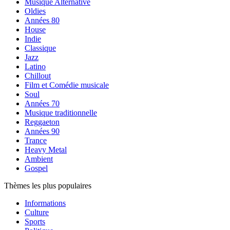
Musique Alternative
Oldies
Années 80
House
Indie
Classique
Jazz
Latino
Chillout
Film et Comédie musicale
Soul
Années 70
Musique traditionnelle
Reggaeton
Années 90
Trance
Heavy Metal
Ambient
Gospel
Thèmes les plus populaires
Informations
Culture
Sports