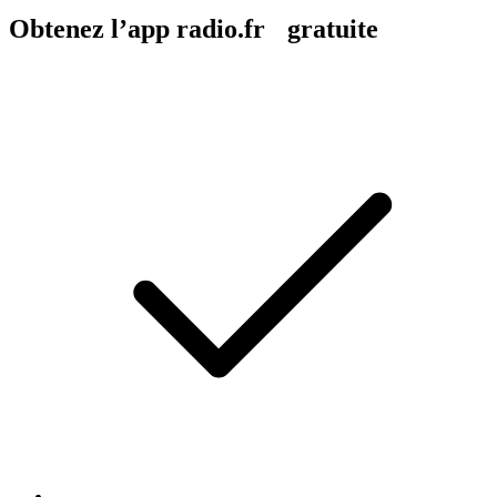
Obtenez l’app radio.fr gratuite