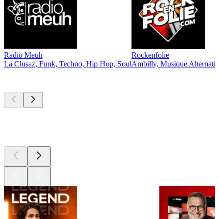
Radio Meuh
Rockenfolie
La Clusaz, Funk, Techno, Hip Hop, Soul
Ambilly, Musique Alternati
Les meilleurs
podcasts
Les meilleurs
podcasts
Les meilleurs
podcasts