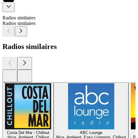
Radios similaires
Radios similaires
Radios similaires
Costa Del Mar - Chillout
ABC Lounge
Ibiza, Ambient, Chillout
Nice, Ambient, Easy Listening, Chillout
Pa