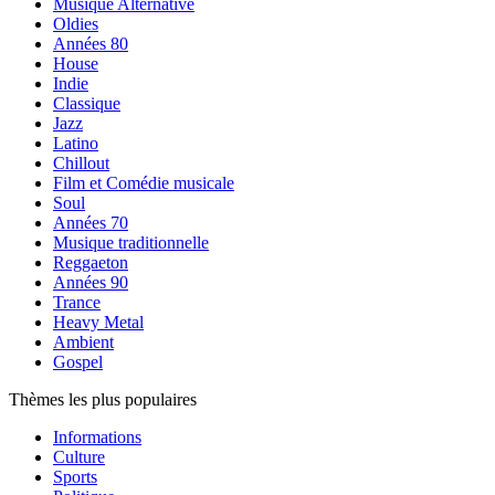
Musique Alternative
Oldies
Années 80
House
Indie
Classique
Jazz
Latino
Chillout
Film et Comédie musicale
Soul
Années 70
Musique traditionnelle
Reggaeton
Années 90
Trance
Heavy Metal
Ambient
Gospel
Thèmes les plus populaires
Informations
Culture
Sports