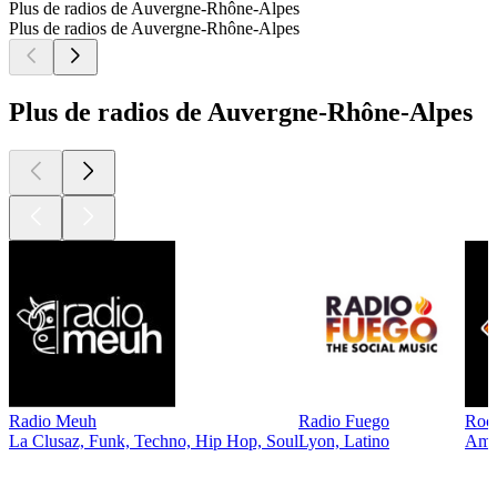
Plus de radios de Auvergne-Rhône-Alpes
Plus de radios de Auvergne-Rhône-Alpes
Plus de radios de Auvergne-Rhône-Alpes
Radio Meuh
Radio Fuego
Rock
La Clusaz, Funk, Techno, Hip Hop, Soul
Lyon, Latino
Ambi
Les meilleurs
podcasts
Les meilleurs
podcasts