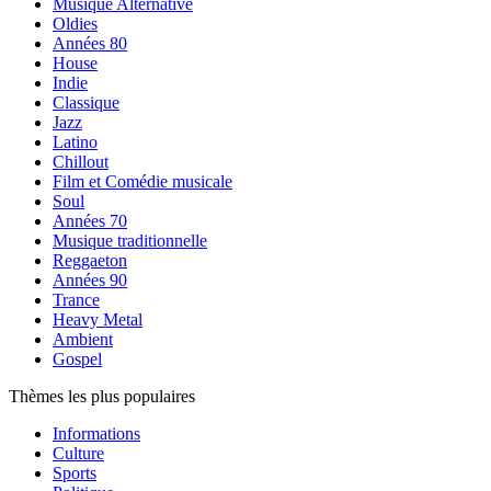
Musique Alternative
Oldies
Années 80
House
Indie
Classique
Jazz
Latino
Chillout
Film et Comédie musicale
Soul
Années 70
Musique traditionnelle
Reggaeton
Années 90
Trance
Heavy Metal
Ambient
Gospel
Thèmes les plus populaires
Informations
Culture
Sports