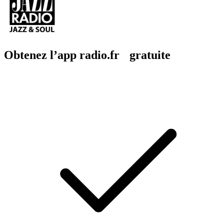
Obtenez l’app radio.fr gratuite