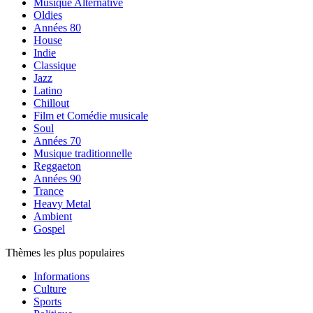
Musique Alternative
Oldies
Années 80
House
Indie
Classique
Jazz
Latino
Chillout
Film et Comédie musicale
Soul
Années 70
Musique traditionnelle
Reggaeton
Années 90
Trance
Heavy Metal
Ambient
Gospel
Thèmes les plus populaires
Informations
Culture
Sports