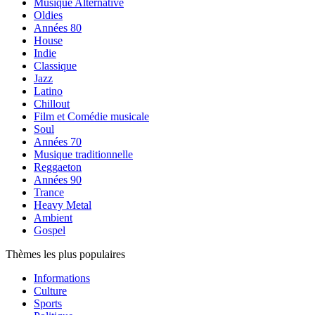
Musique Alternative
Oldies
Années 80
House
Indie
Classique
Jazz
Latino
Chillout
Film et Comédie musicale
Soul
Années 70
Musique traditionnelle
Reggaeton
Années 90
Trance
Heavy Metal
Ambient
Gospel
Thèmes les plus populaires
Informations
Culture
Sports