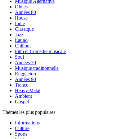
Musique Alternative
Oldies
Années 80
House
Indie
Classique
Jazz
Latino
Chillout
Film et Comédie musicale
Soul
Années 70
Musique traditionnelle
Reggaeton
Années 90
Trance
Heavy Metal
Ambient
Gospel
Thèmes les plus populaires
Informations
Culture
Sports