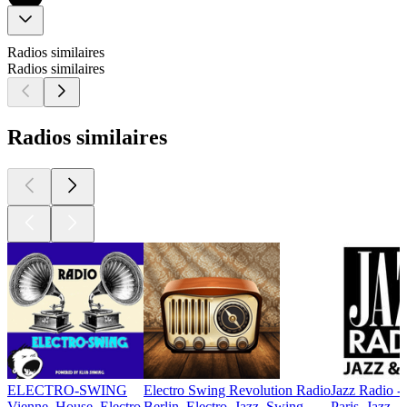
Radios similaires
Radios similaires
Radios similaires
ELECTRO-SWING
Electro Swing Revolution Radio
Jazz Radio -
Vienne, House, Electro
Berlin, Electro, Jazz, Swing
Paris, Jazz