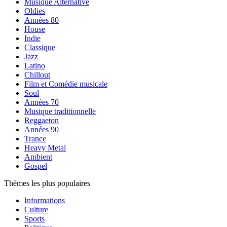
Musique Alternative
Oldies
Années 80
House
Indie
Classique
Jazz
Latino
Chillout
Film et Comédie musicale
Soul
Années 70
Musique traditionnelle
Reggaeton
Années 90
Trance
Heavy Metal
Ambient
Gospel
Thèmes les plus populaires
Informations
Culture
Sports