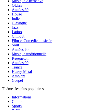
Musique Alternative
Oldies
Années 80
House
Indie
Classique
Jazz
Latino
Chillout
Film et Comédie musicale
Soul
Années 70
Musique traditionnelle
Reggaeton
Années 90
Trance
Heavy Metal
Ambient
Gospel
Thèmes les plus populaires
Informations
Culture
Sports