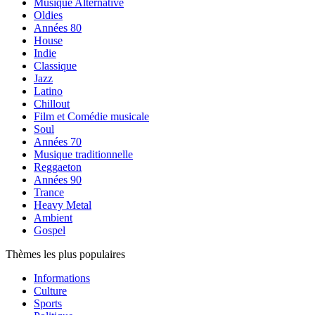
Musique Alternative
Oldies
Années 80
House
Indie
Classique
Jazz
Latino
Chillout
Film et Comédie musicale
Soul
Années 70
Musique traditionnelle
Reggaeton
Années 90
Trance
Heavy Metal
Ambient
Gospel
Thèmes les plus populaires
Informations
Culture
Sports