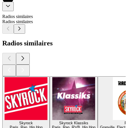
Radios similaires
Radios similaires
Radios similaires
Skyrock
Skyrock Klassiks
R
Paris, Rap, Hip Hop
Paris, Rap, R'n'B, Hip Hop
Granville, Elect