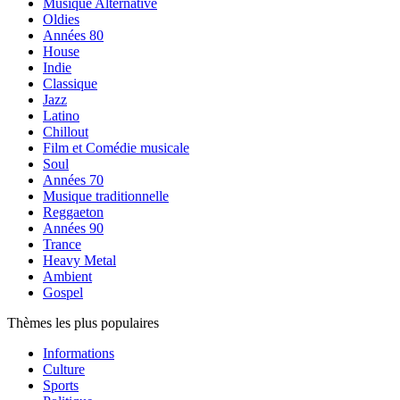
Musique Alternative
Oldies
Années 80
House
Indie
Classique
Jazz
Latino
Chillout
Film et Comédie musicale
Soul
Années 70
Musique traditionnelle
Reggaeton
Années 90
Trance
Heavy Metal
Ambient
Gospel
Thèmes les plus populaires
Informations
Culture
Sports