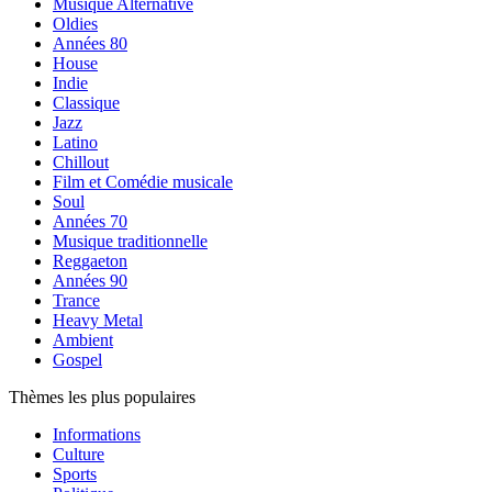
Musique Alternative
Oldies
Années 80
House
Indie
Classique
Jazz
Latino
Chillout
Film et Comédie musicale
Soul
Années 70
Musique traditionnelle
Reggaeton
Années 90
Trance
Heavy Metal
Ambient
Gospel
Thèmes les plus populaires
Informations
Culture
Sports