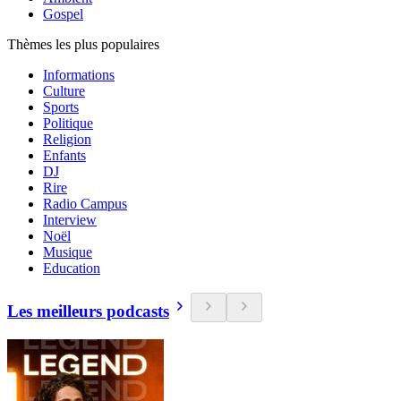
Gospel
Thèmes les plus populaires
Informations
Culture
Sports
Politique
Religion
Enfants
DJ
Rire
Radio Campus
Interview
Noël
Musique
Education
Les meilleurs podcasts