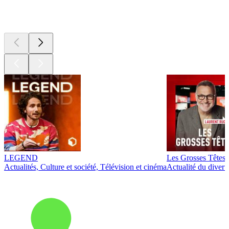
Les meilleurs
podcasts
LEGEND
Les Grosses Têtes
Actualités, Culture et société, Télévision et cinéma
Actualité du diver