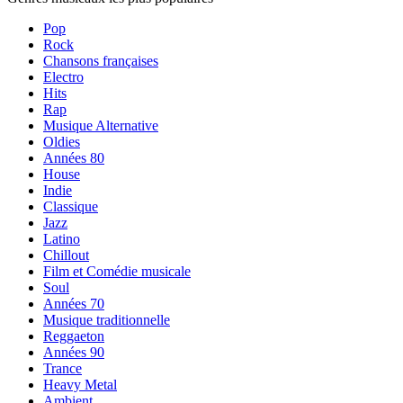
Pop
Rock
Chansons françaises
Electro
Hits
Rap
Musique Alternative
Oldies
Années 80
House
Indie
Classique
Jazz
Latino
Chillout
Film et Comédie musicale
Soul
Années 70
Musique traditionnelle
Reggaeton
Années 90
Trance
Heavy Metal
Ambient