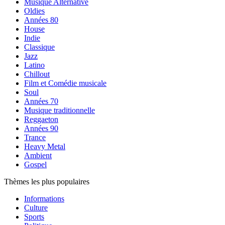
Musique Alternative
Oldies
Années 80
House
Indie
Classique
Jazz
Latino
Chillout
Film et Comédie musicale
Soul
Années 70
Musique traditionnelle
Reggaeton
Années 90
Trance
Heavy Metal
Ambient
Gospel
Thèmes les plus populaires
Informations
Culture
Sports