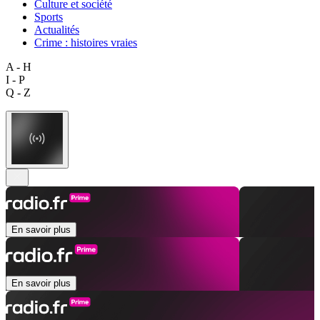
Culture et société
Sports
Actualités
Crime : histoires vraies
A - H
I - P
Q - Z
En savoir plus
En savoir plus