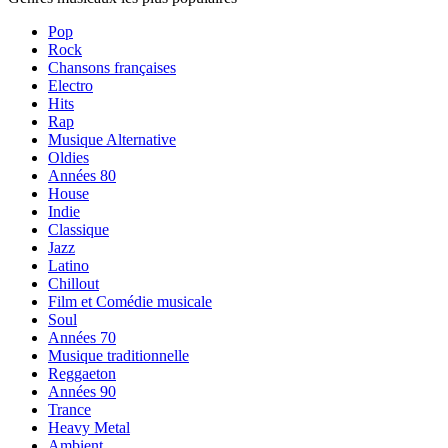
Pop
Rock
Chansons françaises
Electro
Hits
Rap
Musique Alternative
Oldies
Années 80
House
Indie
Classique
Jazz
Latino
Chillout
Film et Comédie musicale
Soul
Années 70
Musique traditionnelle
Reggaeton
Années 90
Trance
Heavy Metal
Ambient