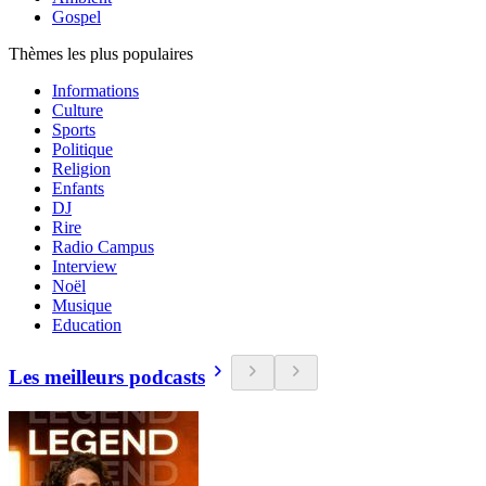
Gospel
Thèmes les plus populaires
Informations
Culture
Sports
Politique
Religion
Enfants
DJ
Rire
Radio Campus
Interview
Noël
Musique
Education
Les meilleurs podcasts