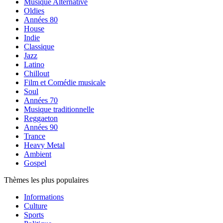
Musique Alternative
Oldies
Années 80
House
Indie
Classique
Jazz
Latino
Chillout
Film et Comédie musicale
Soul
Années 70
Musique traditionnelle
Reggaeton
Années 90
Trance
Heavy Metal
Ambient
Gospel
Thèmes les plus populaires
Informations
Culture
Sports