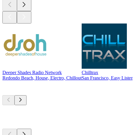
Deeper Shades Radio Network
Chilltrax
Redondo Beach, House, Electro, Chillout
San Francisco, Easy Listeni
Les meilleurs
podcasts
Les meilleurs
podcasts
Les meilleurs
podcasts