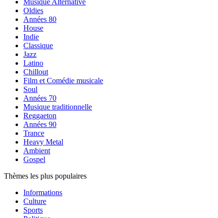
Musique Alternative
Oldies
Années 80
House
Indie
Classique
Jazz
Latino
Chillout
Film et Comédie musicale
Soul
Années 70
Musique traditionnelle
Reggaeton
Années 90
Trance
Heavy Metal
Ambient
Gospel
Thèmes les plus populaires
Informations
Culture
Sports