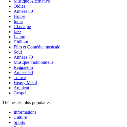
Musique Alternative
Oldies
Années 80
House
Indie
Classique
Jazz
Latino
Chillout
Film et Comédie musicale
Soul
Années 70
Musique traditionnelle
Reggaeton
Années 90
Trance
Heavy Metal
Ambient
Gospel
Thèmes les plus populaires
Informations
Culture
Sports