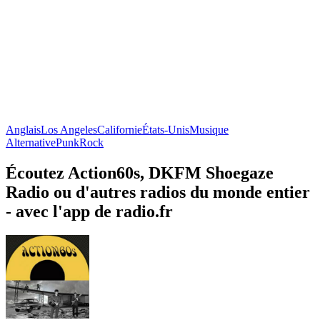
Anglais
Los Angeles
Californie
États-Unis
Musique
Alternative
Punk
Rock
Écoutez Action60s, DKFM Shoegaze
Radio ou d'autres radios du monde entier
- avec l'app de radio.fr