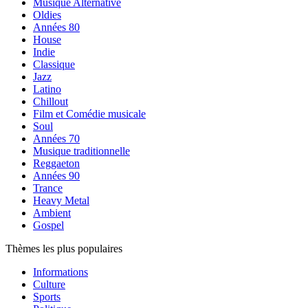
Musique Alternative
Oldies
Années 80
House
Indie
Classique
Jazz
Latino
Chillout
Film et Comédie musicale
Soul
Années 70
Musique traditionnelle
Reggaeton
Années 90
Trance
Heavy Metal
Ambient
Gospel
Thèmes les plus populaires
Informations
Culture
Sports