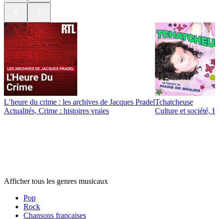
L’heure du crime : les archives de Jacques Pradel
Tchatcheuse
Actualités, Crime : histoires vraies
Culture et société, 
Genres
musicaux
Genres
musicaux
Genres
musicaux
Afficher tous les genres musicaux
Pop
Rock
Chansons françaises