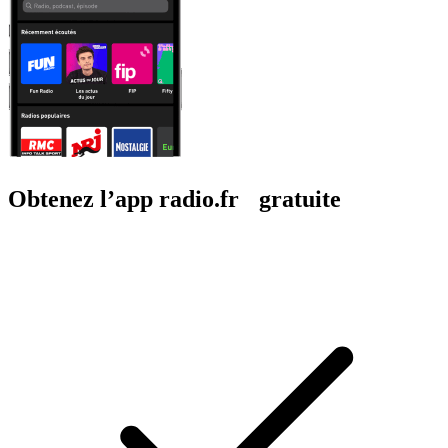
Obtenez l’app radio.fr gratuite