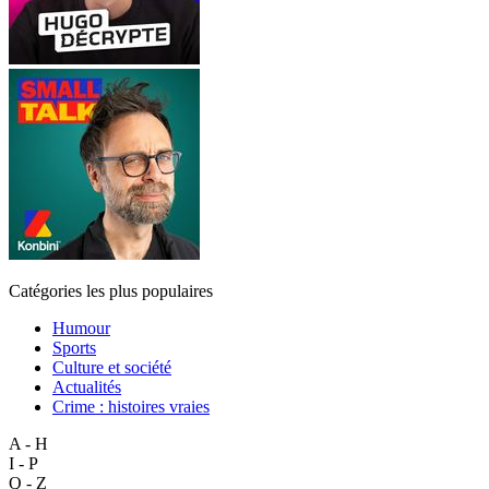
Catégories les plus populaires
Humour
Sports
Culture et société
Actualités
Crime : histoires vraies
A - H
I - P
Q - Z