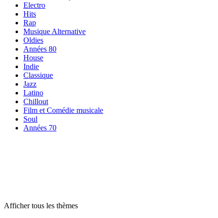
Electro
Hits
Rap
Musique Alternative
Oldies
Années 80
House
Indie
Classique
Jazz
Latino
Chillout
Film et Comédie musicale
Soul
Années 70
Radios par
thème
Radios par
thème
Radios par
thème
Afficher tous les thèmes