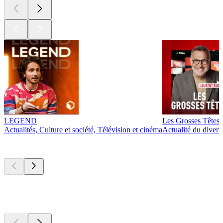
LEGEND
Les Grosses Têtes
Actualités, Culture et société, Télévision et cinéma
Actualité du diver
Actuellement
populaire
Actuellement
populaire
Actuellement
populaire