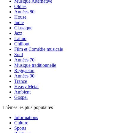
Musique Alternative
Oldies
Années 80
House
Indie
Classique
Jazz
Latino
Chillout
Film et Comédie musicale
Soul
Années 70
Musique traditionnelle
Reggaeton
Années 90
Trance
Heavy Metal
Ambient
Gospel
Thèmes les plus populaires
Informations
Culture
Sports