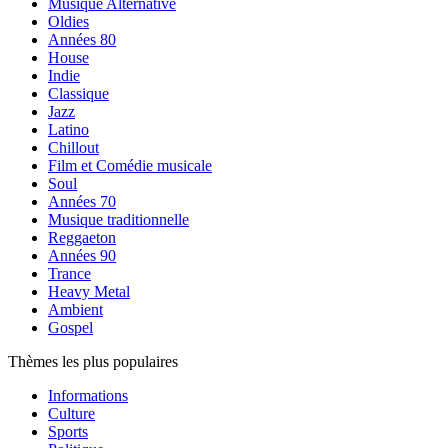
Musique Alternative
Oldies
Années 80
House
Indie
Classique
Jazz
Latino
Chillout
Film et Comédie musicale
Soul
Années 70
Musique traditionnelle
Reggaeton
Années 90
Trance
Heavy Metal
Ambient
Gospel
Thèmes les plus populaires
Informations
Culture
Sports