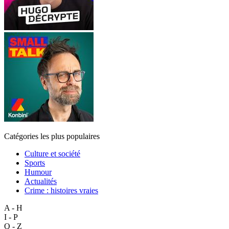
Catégories les plus populaires
Culture et société
Sports
Humour
Actualités
Crime : histoires vraies
A - H
I - P
Q - Z