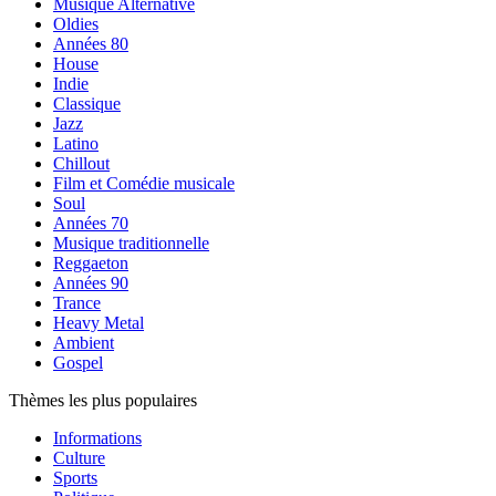
Musique Alternative
Oldies
Années 80
House
Indie
Classique
Jazz
Latino
Chillout
Film et Comédie musicale
Soul
Années 70
Musique traditionnelle
Reggaeton
Années 90
Trance
Heavy Metal
Ambient
Gospel
Thèmes les plus populaires
Informations
Culture
Sports