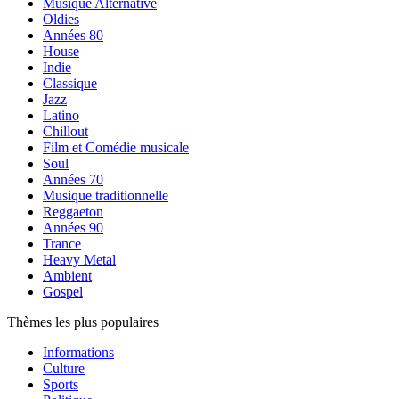
Musique Alternative
Oldies
Années 80
House
Indie
Classique
Jazz
Latino
Chillout
Film et Comédie musicale
Soul
Années 70
Musique traditionnelle
Reggaeton
Années 90
Trance
Heavy Metal
Ambient
Gospel
Thèmes les plus populaires
Informations
Culture
Sports