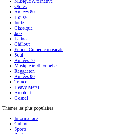
Musique Alternative
Oldies
Années 80
House
Indie
Classique
Jazz
Latino
Chillout
Film et Comédie musicale
Soul
Années 70
Musique traditionnelle
Reggaeton
Années 90
Trance
Heavy Metal
Ambient
Gospel
Thèmes les plus populaires
Informations
Culture
Sports