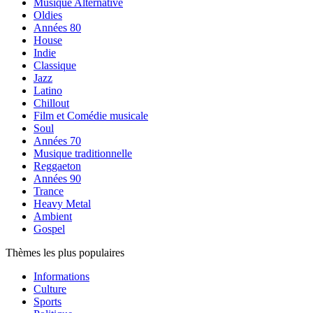
Musique Alternative
Oldies
Années 80
House
Indie
Classique
Jazz
Latino
Chillout
Film et Comédie musicale
Soul
Années 70
Musique traditionnelle
Reggaeton
Années 90
Trance
Heavy Metal
Ambient
Gospel
Thèmes les plus populaires
Informations
Culture
Sports