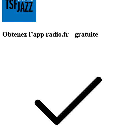
Obtenez l’app radio.fr gratuite