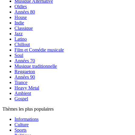
Musique Alternative
Oldies
Années 80
House
Indie
Classique
Jazz
Latino
Chillout
Film et Comédie musicale
Soul
Années 70
Musique traditionnelle
Reggaeton
Années 90
Trance
Heavy Metal
Ambient
Gospel
Thèmes les plus populaires
Informations
Culture
Sports