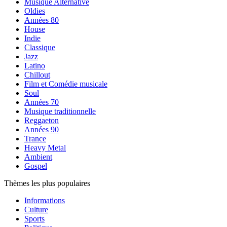
Musique Alternative
Oldies
Années 80
House
Indie
Classique
Jazz
Latino
Chillout
Film et Comédie musicale
Soul
Années 70
Musique traditionnelle
Reggaeton
Années 90
Trance
Heavy Metal
Ambient
Gospel
Thèmes les plus populaires
Informations
Culture
Sports