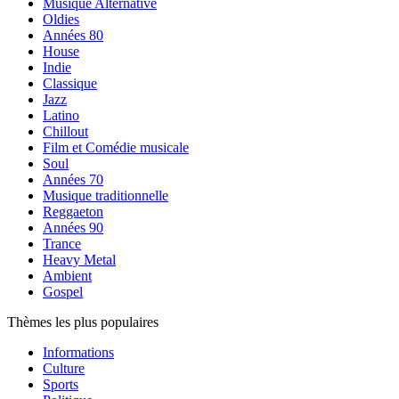
Musique Alternative
Oldies
Années 80
House
Indie
Classique
Jazz
Latino
Chillout
Film et Comédie musicale
Soul
Années 70
Musique traditionnelle
Reggaeton
Années 90
Trance
Heavy Metal
Ambient
Gospel
Thèmes les plus populaires
Informations
Culture
Sports