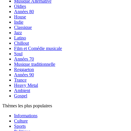
Musique Alternative
Oldies
Années 80
House
Indie
Classique
Jazz
Latino
Chillout
Film et Comédie musicale
Soul
Années 70
Musique traditionnelle
Reggaeton
Années 90
Trance
Heavy Metal
Ambient
Gospel
Thèmes les plus populaires
Informations
Culture
Sports