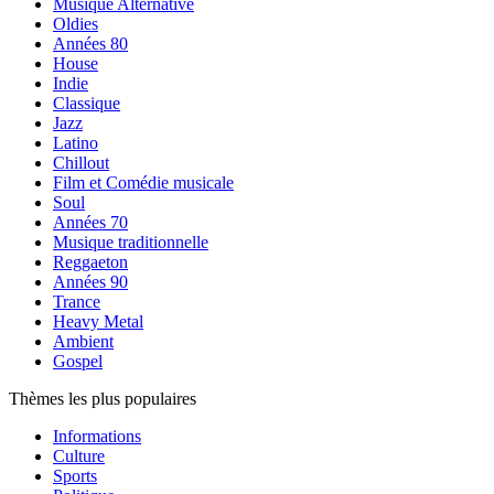
Musique Alternative
Oldies
Années 80
House
Indie
Classique
Jazz
Latino
Chillout
Film et Comédie musicale
Soul
Années 70
Musique traditionnelle
Reggaeton
Années 90
Trance
Heavy Metal
Ambient
Gospel
Thèmes les plus populaires
Informations
Culture
Sports