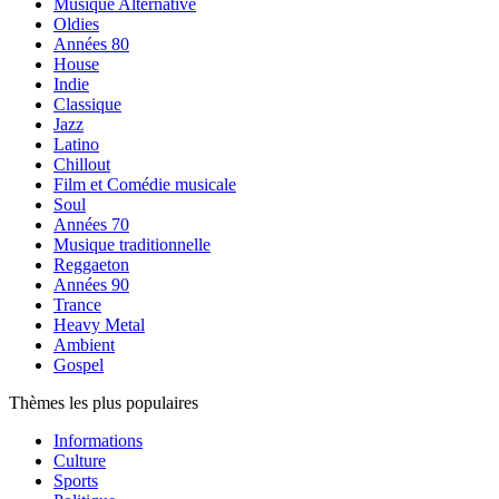
Musique Alternative
Oldies
Années 80
House
Indie
Classique
Jazz
Latino
Chillout
Film et Comédie musicale
Soul
Années 70
Musique traditionnelle
Reggaeton
Années 90
Trance
Heavy Metal
Ambient
Gospel
Thèmes les plus populaires
Informations
Culture
Sports