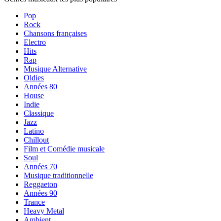
Pop
Rock
Chansons françaises
Electro
Hits
Rap
Musique Alternative
Oldies
Années 80
House
Indie
Classique
Jazz
Latino
Chillout
Film et Comédie musicale
Soul
Années 70
Musique traditionnelle
Reggaeton
Années 90
Trance
Heavy Metal
Ambient