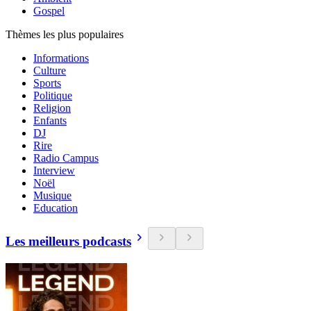
Gospel
Thèmes les plus populaires
Informations
Culture
Sports
Politique
Religion
Enfants
DJ
Rire
Radio Campus
Interview
Noël
Musique
Education
Les meilleurs podcasts