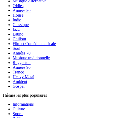
Musique Alternative
Oldies
Années 80
House
Indie
Classique
Jazz
Latino
Chillout
Film et Comédie musicale
Soul
Années 70
Musique traditionnelle
Reggaeton
Années 90
Trance
Heavy Metal
Ambient
Gospel
Thèmes les plus populaires
Informations
Culture
Sports