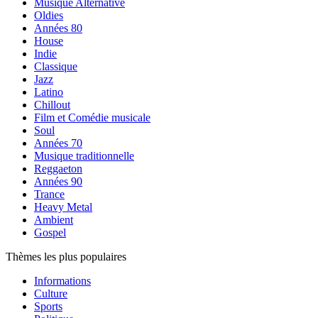
Musique Alternative
Oldies
Années 80
House
Indie
Classique
Jazz
Latino
Chillout
Film et Comédie musicale
Soul
Années 70
Musique traditionnelle
Reggaeton
Années 90
Trance
Heavy Metal
Ambient
Gospel
Thèmes les plus populaires
Informations
Culture
Sports