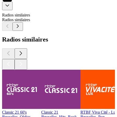
Radios similaires
Radios similaires
Radios similaires
Classic 21 60's
Classic 21
RTBF Viva Cité - L
Bruxelles, Oldies
Bruxelles, Hits, Rock
Bruxelles, Pop