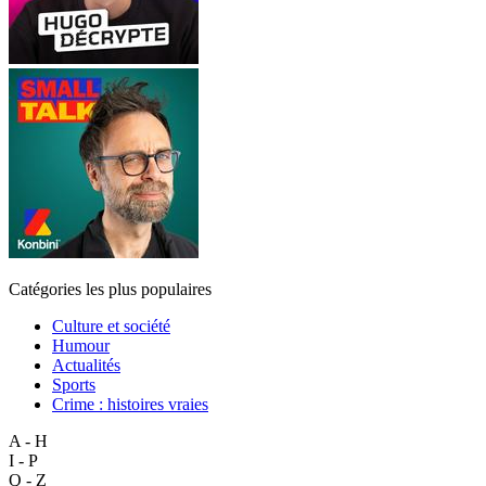
Catégories les plus populaires
Culture et société
Humour
Actualités
Sports
Crime : histoires vraies
A - H
I - P
Q - Z