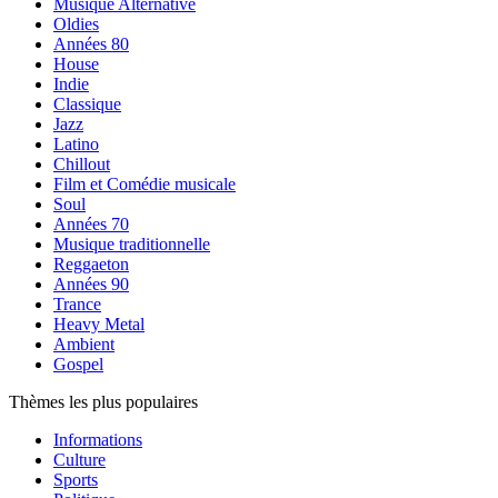
Musique Alternative
Oldies
Années 80
House
Indie
Classique
Jazz
Latino
Chillout
Film et Comédie musicale
Soul
Années 70
Musique traditionnelle
Reggaeton
Années 90
Trance
Heavy Metal
Ambient
Gospel
Thèmes les plus populaires
Informations
Culture
Sports