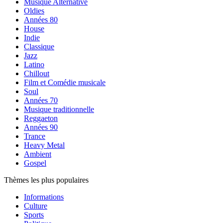
Musique Alternative
Oldies
Années 80
House
Indie
Classique
Jazz
Latino
Chillout
Film et Comédie musicale
Soul
Années 70
Musique traditionnelle
Reggaeton
Années 90
Trance
Heavy Metal
Ambient
Gospel
Thèmes les plus populaires
Informations
Culture
Sports