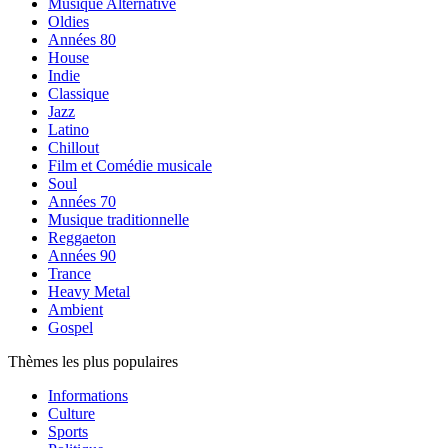
Musique Alternative
Oldies
Années 80
House
Indie
Classique
Jazz
Latino
Chillout
Film et Comédie musicale
Soul
Années 70
Musique traditionnelle
Reggaeton
Années 90
Trance
Heavy Metal
Ambient
Gospel
Thèmes les plus populaires
Informations
Culture
Sports