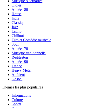
Musique Alternative
Oldies
Années 80
House
Indie
Classique
Jazz
Latino
Chillout
Film et Comédie musicale
Soul
Années 70
Musique traditionnelle
Reggaeton
Années 90
Trance
Heavy Metal
Ambient
Gospel
Thèmes les plus populaires
Informations
Culture
Sports