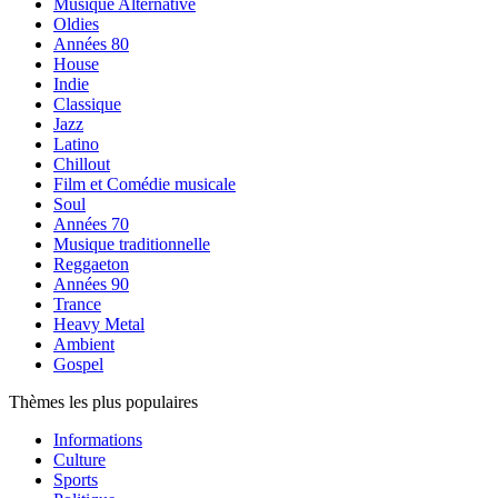
Musique Alternative
Oldies
Années 80
House
Indie
Classique
Jazz
Latino
Chillout
Film et Comédie musicale
Soul
Années 70
Musique traditionnelle
Reggaeton
Années 90
Trance
Heavy Metal
Ambient
Gospel
Thèmes les plus populaires
Informations
Culture
Sports