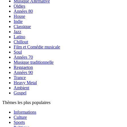
Musique Alternative
Oldies
Années 80
House
Indie
Classique
Jazz
Latino
Chillout
Film et Comédie musicale
Soul
Années 70
Musique traditionnelle
Reggaeton
Années 90
Trance
Heavy Metal
Ambient
Gospel
Thèmes les plus populaires
Informations
Culture
Sports