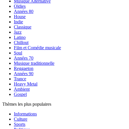
Musique Alternative
Oldies
Années 80
House
Indie
Classique
Jazz
Latino
Chillout
Film et Comédie musicale
Soul
Années 70
Musique traditionnelle
Reggaeton
Années 90
Trance
Heavy Metal
Ambient
Gospel
Thèmes les plus populaires
Informations
Culture
Sports