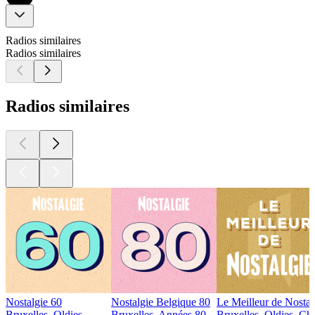
Radios similaires
Radios similaires
Radios similaires
Nostalgie 60
Nostalgie Belgique 80
Le Meilleur de Nostal
Bruxelles, Oldies
Bruxelles, Années 80
Bruxelles, Oldies, Ch