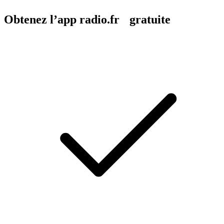
Obtenez l’app radio.fr gratuite