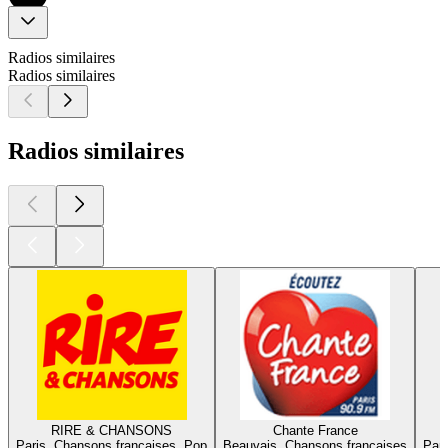
Radios similaires
Radios similaires
Radios similaires
RIRE & CHANSONS
Chante France
Paris, Chansons françaises, Pop
Beauvais, Chansons françaises
Pari