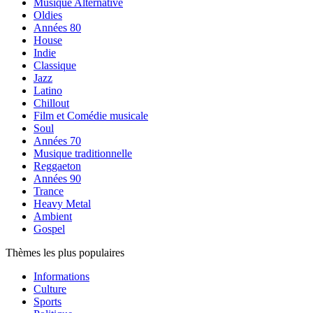
Musique Alternative
Oldies
Années 80
House
Indie
Classique
Jazz
Latino
Chillout
Film et Comédie musicale
Soul
Années 70
Musique traditionnelle
Reggaeton
Années 90
Trance
Heavy Metal
Ambient
Gospel
Thèmes les plus populaires
Informations
Culture
Sports